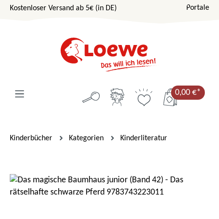
Portale
Kostenloser Versand ab 5€ (in DE)
Zum Hauptinhalt springen
0,00 €*
Kinderbücher
Kategorien
Kinderliteratur
Bildergalerie überspringen