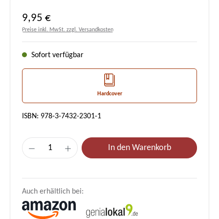
Regulärer Preis:
9,95 €
Preise inkl. MwSt. zzgl. Versandkosten
Sofort verfügbar
Hardcover
ISBN: 978-3-7432-2301-1
Produkt Anzahl: Gib den gewünschten Wert e
In den Warenkorb
Auch erhältlich bei: