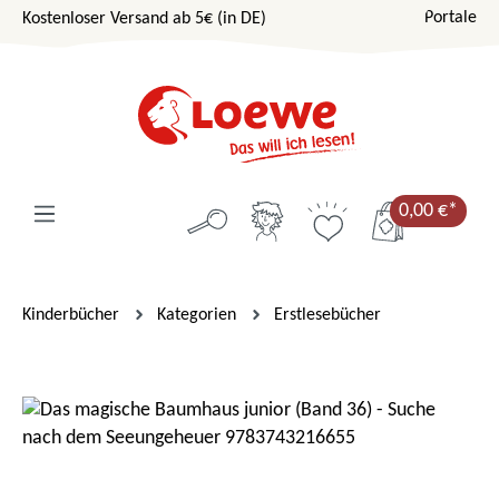
Portale
Kostenloser Versand ab 5€ (in DE)
Zum Hauptinhalt springen
0,00 €*
Kinderbücher
Kategorien
Erstlesebücher
Bildergalerie überspringen