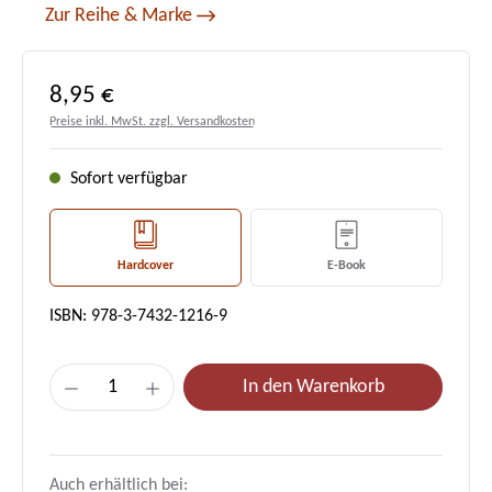
Zur Reihe & Marke
Regulärer Preis:
8,95 €
Preise inkl. MwSt. zzgl. Versandkosten
Sofort verfügbar
Hardcover
E-Book
ISBN: 978-3-7432-1216-9
Produkt Anzahl: Gib den gewünschten Wert e
In den Warenkorb
Auch erhältlich bei: