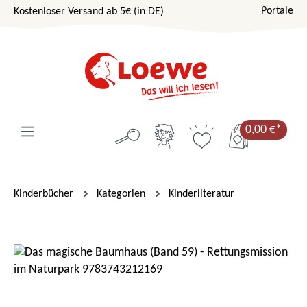
Portale
Kostenloser Versand ab 5€ (in DE)
Zum Hauptinhalt springen
0,00 €*
Kinderbücher
Kategorien
Kinderliteratur
Bildergalerie überspringen