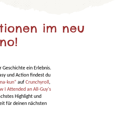
tionen im neu
no!
 Geschichte ein Erlebnis.
sy und Action findest du
uma-kun“
auf
Crunchyroll
,
 I Attended an All-Guy's
ächstes Highlight und
eit für deinen nächsten