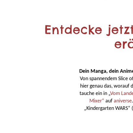
Entdecke jet
er
Dein Manga, dein Anime,
Von spannendem Slice of
hier genau das, worauf 
tauche ein in „
Vom Lande
Mixer“
auf
aniverse
„Kindergarten WARS“ (F