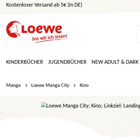
Kostenloser Versand ab 5€ (in DE)
m Hauptinhalt springen
Zur Suche springen
Zur Hauptnavigation springen
KINDERBÜCHER
JUGENDBÜCHER
NEW ADULT & DARK
Manga
Loewe Manga City
Kino