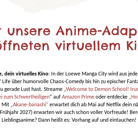
zt unsere Anime-Adap
öffneten virtuellem Ki
 dein virtuelles Kino
: In der Loewe Manga City wird aus jeder
 Life über humorvolle Chaos-Comedy bis hin zu epischer Fanta
du gerade Lust hast. Streame
„Welcome to Demon School! Ir
i zum Schwertheiligen
“ auf
Amazon Prime
oder entdecke
„How
. Mit
„Akane-banashi“
erwartet dich ab Mai auf Netflix dein n
rühjahr 2027) erwarten wir auch schon voller Vorfreude! Ber
Lieblingsanime? Dann heißt es: Vorhang auf und eintauchen!