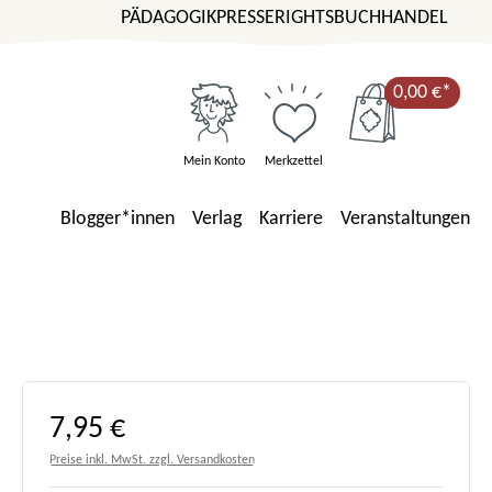
PÄDAGOGIK
PRESSE
RIGHTS
BUCHHANDEL
0,00 €*
Mein Konto
Merkzettel
Blogger*innen
Verlag
Karriere
Veranstaltungen
Regulärer Preis:
7,95 €
Preise inkl. MwSt. zzgl. Versandkosten