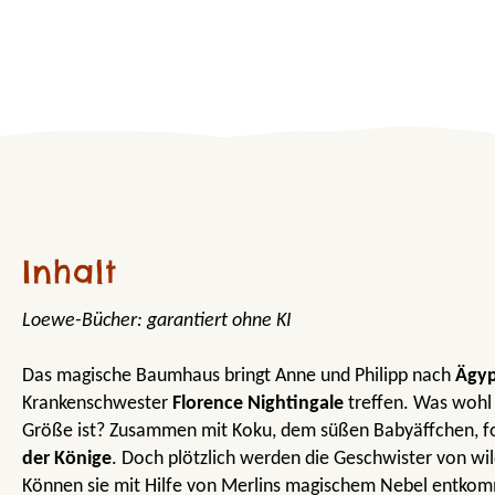
Inhalt
Loewe-Bücher: garantiert ohne KI
Das magische Baumhaus bringt Anne und Philipp nach
Ägy
Krankenschwester
Florence Nightingale
treffen. Was wohl
Größe ist? Zusammen mit Koku, dem süßen Babyäffchen, fol
der Könige
. Doch plötzlich werden die Geschwister von wi
Können sie mit Hilfe von Merlins magischem Nebel entko