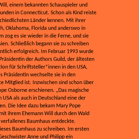
Will, einem bekannten Schauspieler und
unden in Connecticut. Schon als Kind reiste
rschiedlichsten Länder kennen. Mit ihrer
ich, Oklahoma, Florida und anderswo in
 zog es sie wieder in die Ferne, und sie
ien. Schließlich begann sie zu schreiben
tlich erfolgreich. Im Februar 1993 wurde
räsidentin der Authors Guild, der ältesten
ion für Schriftsteller*innen in den USA,
s Präsidentin wechselte sie in den
te Mitglied ist. Inzwischen sind schon über
ope Osborne erschienen. „Das magische
 USA als auch in Deutschland eine der
hen. Die Idee dazu bekam Mary Pope
s mit ihrem Ehemann Will durch den Wald
s, verfallenes Baumhaus entdeckte.
ieses Baumhaus zu schreiben. Im ersten
eschwister Anne und Philipp ein