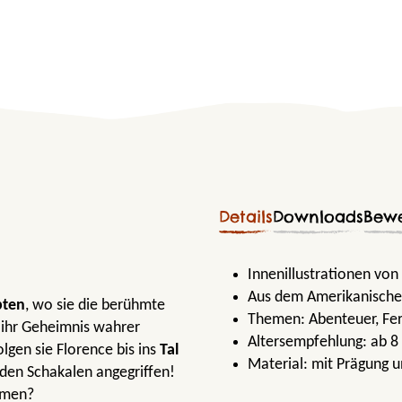
Details
Downloads
Bew
Innenillustrationen von
Aus dem Amerikanische
pten
, wo sie die berühmte
Themen:
Abenteuer
, Fe
 ihr Geheimnis wahrer
Altersempfehlung:
ab 8
gen sie Florence bis ins
Tal
Material:
mit Prägung u
lden Schakalen angegriffen!
mmen?