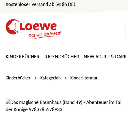
Kostenloser Versand ab 5€ (in DE)
m Hauptinhalt springen
Zur Suche springen
Zur Hauptnavigation springen
KINDERBÜCHER
JUGENDBÜCHER
NEW ADULT & DARK
Kinderbücher
Kategorien
Kinderliteratur
Bildergalerie überspringen