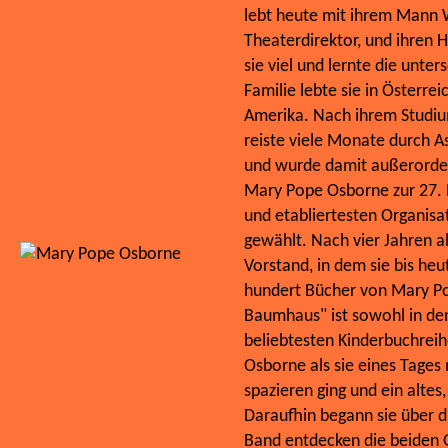
lebt heute mit ihrem Mann 
Theaterdirektor, und ihren H
sie viel und lernte die unte
Familie lebte sie in Österre
Amerika. Nach ihrem Studium
reiste viele Monate durch As
und wurde damit außerorden
Mary Pope Osborne zur 27. P
und etabliertesten Organisat
gewählt. Nach vier Jahren al
Vorstand, in dem sie bis heu
hundert Bücher von Mary P
Baumhaus" ist sowohl in den
beliebtesten Kinderbuchrei
Osborne als sie eines Tage
spazieren ging und ein alte
Daraufhin begann sie über d
Band entdecken die beiden G