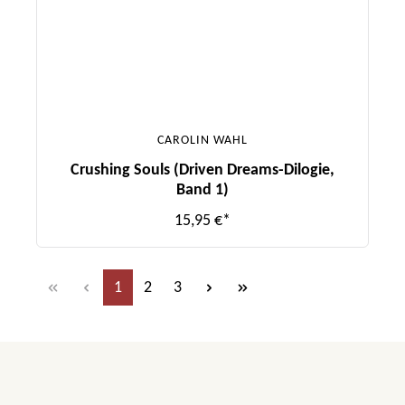
CAROLIN WAHL
Crushing Souls (Driven Dreams-Dilogie,
Band 1)
15,95 €*
Seite
Seite
Seite
1
2
3