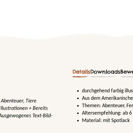
Details
Downloads
Bew
durchgehend farbig illus
Aus dem Amerikanische
 Abenteuer, Tiere
Themen:
Abenteuer
, Fe
lustrationen + Bereits
Altersempfehlung:
ab 6
 Ausgewogenes Text-Bild-
Material:
mit Spotlack