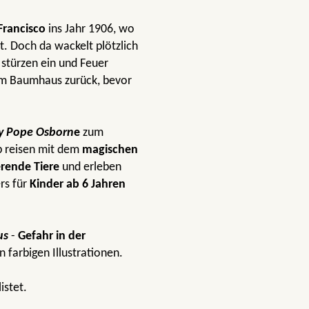
Francisco
ins Jahr 1906, wo
t. Doch da wackelt plötzlich
 stürzen ein und Feuer
zum Baumhaus zurück, bevor
y Pope Osborn
e
zum
p reisen mit dem
magischen
erende Tiere
und erleben
rs für
Kinder ab 6 Jahren
us
-
Gefahr in der
n farbigen Illustrationen.
istet.