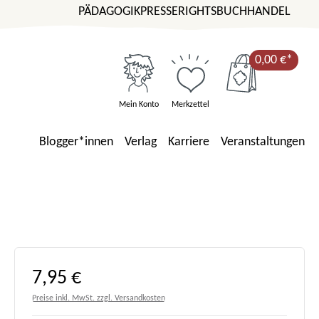
PÄDAGOGIK
PRESSE
RIGHTS
BUCHHANDEL
0,00 €*
Mein Konto
Merkzettel
Blogger*innen
Verlag
Karriere
Veranstaltungen
Regulärer Preis:
7,95 €
Preise inkl. MwSt. zzgl. Versandkosten