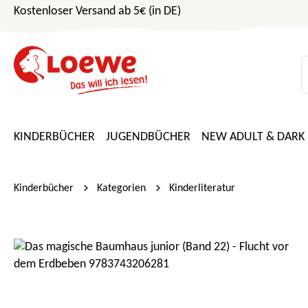
Kostenloser Versand ab 5€ (in DE)
m Hauptinhalt springen
Zur Suche springen
Zur Hauptnavigation springen
KINDERBÜCHER
JUGENDBÜCHER
NEW ADULT & DARK
Kinderbücher
Kategorien
Kinderliteratur
Bildergalerie überspringen