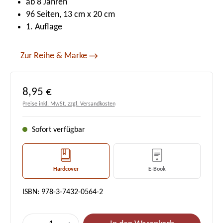
ab 8 Jahren
96 Seiten, 13 cm x 20 cm
1. Auflage
Zur Reihe & Marke
Regulärer Preis:
8,95 €
Preise inkl. MwSt. zzgl. Versandkosten
Sofort verfügbar
Hardcover
E-Book
ISBN: 978-3-7432-0564-2
Produkt Anzahl: Gib den gewünschten Wert e