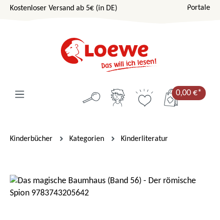
Portale
Kostenloser Versand ab 5€ (in DE)
Zum Hauptinhalt springen
0,00 €*
Kinderbücher
Kategorien
Kinderliteratur
Bildergalerie überspringen