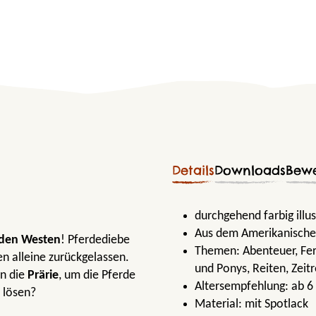
Details
Downloads
Bew
durchgehend farbig illus
Aus dem Amerikanische
den Westen
! Pferdediebe
Themen:
Abenteuer
, Fe
n alleine zurückgelassen.
und Ponys
, Reiten
, Zeit
in die
Prärie
, um die Pferde
Altersempfehlung:
ab 6
 lösen?
Material:
mit Spotlack