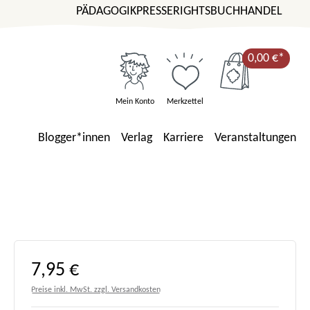
PÄDAGOGIK
PRESSE
RIGHTS
BUCHHANDEL
0,00 €*
Mein Konto
Merkzettel
Blogger*innen
Verlag
Karriere
Veranstaltungen
Regulärer Preis:
7,95 €
Preise inkl. MwSt. zzgl. Versandkosten