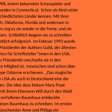
Will, einem bekannten Schauspieler und
unden in Connecticut. Schon als Kind reiste
rschiedlichsten Länder kennen. Mit ihrer
ich, Oklahoma, Florida und anderswo in
 zog es sie wieder in die Ferne, und sie
ien. Schließlich begann sie zu schreiben
tlich erfolgreich. Im Februar 1993 wurde
räsidentin der Authors Guild, der ältesten
ion für Schriftsteller*innen in den USA,
s Präsidentin wechselte sie in den
te Mitglied ist. Inzwischen sind schon über
ope Osborne erschienen. „Das magische
 USA als auch in Deutschland eine der
hen. Die Idee dazu bekam Mary Pope
s mit ihrem Ehemann Will durch den Wald
s, verfallenes Baumhaus entdeckte.
ieses Baumhaus zu schreiben. Im ersten
eschwister Anne und Philipp ein