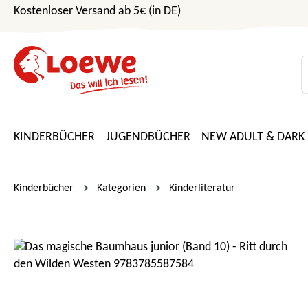
Kostenloser Versand ab 5€ (in DE)
m Hauptinhalt springen
Zur Suche springen
Zur Hauptnavigation springen
KINDERBÜCHER
JUGENDBÜCHER
NEW ADULT & DARK
Kinderbücher
Kategorien
Kinderliteratur
Bildergalerie überspringen