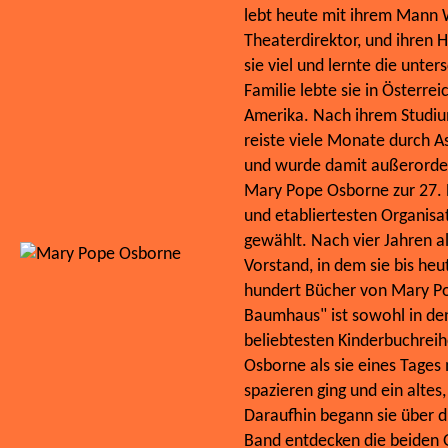
lebt heute mit ihrem Mann 
Theaterdirektor, und ihren H
sie viel und lernte die unte
Familie lebte sie in Österre
Amerika. Nach ihrem Studium
reiste viele Monate durch As
und wurde damit außerorden
Mary Pope Osborne zur 27. P
und etabliertesten Organisat
gewählt. Nach vier Jahren al
Vorstand, in dem sie bis heu
hundert Bücher von Mary P
Baumhaus" ist sowohl in den
beliebtesten Kinderbuchrei
Osborne als sie eines Tage
spazieren ging und ein alte
Daraufhin begann sie über d
Band entdecken die beiden G