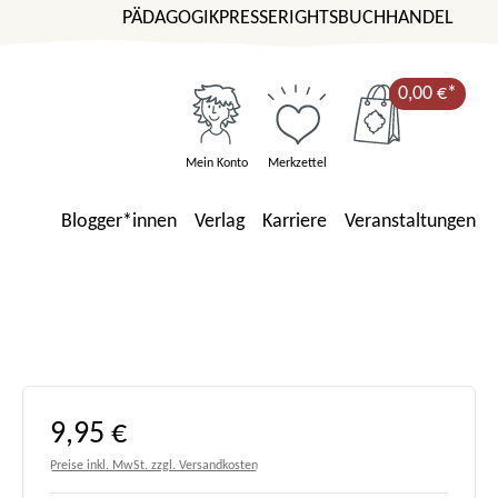
PÄDAGOGIK
PRESSE
RIGHTS
BUCHHANDEL
0,00 €*
Mein Konto
Merkzettel
Blogger*innen
Verlag
Karriere
Veranstaltungen
Regulärer Preis:
9,95 €
Preise inkl. MwSt. zzgl. Versandkosten