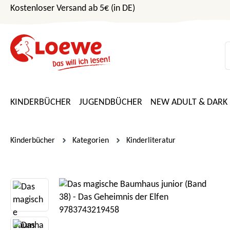
Kostenloser Versand ab 5€ (in DE)
m Hauptinhalt springen
Zur Suche springen
Zur Hauptnavigation springen
KINDERBÜCHER
JUGENDBÜCHER
NEW ADULT & DARK
Kinderbücher
Kategorien
Kinderliteratur
Bildergalerie überspringen