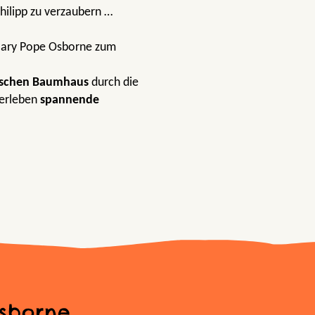
hilipp zu verzaubern …
 Mary Pope Osborne zum
schen Baumhaus
durch die
erleben
spannende
sborne