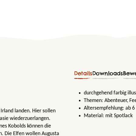
Details
Downloads
Bew
durchgehend farbig illus
Themen:
Abenteuer
, Fe
Altersempfehlung:
ab 6
Irland landen. Hier sollen
Material:
mit Spotlack
tasie wiederzuerlangen.
eines Kobolds können die
. Die Elfen wollen Augusta