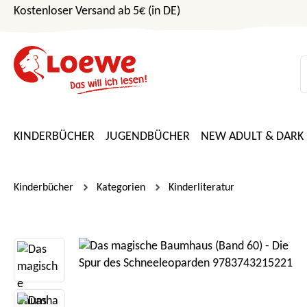
Kostenloser Versand ab 5€ (in DE)
m Hauptinhalt springen
Zur Suche springen
Zur Hauptnavigation springen
KINDERBÜCHER
JUGENDBÜCHER
NEW ADULT & DARK
Kinderbücher
Kategorien
Kinderliteratur
Bildergalerie überspringen