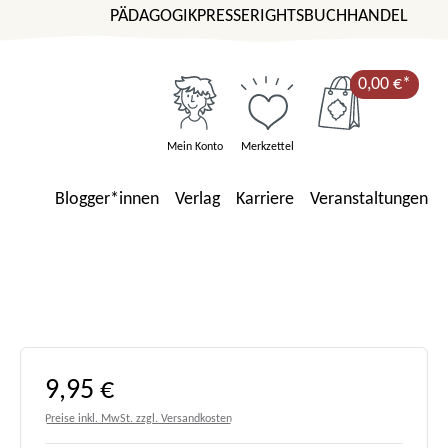
PÄDAGOGIK
PRESSE
RIGHTS
BUCHHANDEL
0,00 €*
Mein Konto
Merkzettel
Blogger*innen
Verlag
Karriere
Veranstaltungen
Regulärer Preis:
9,95 €
Preise inkl. MwSt. zzgl. Versandkosten