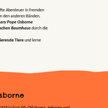
fte Abenteuer in fremden
in den anderen Bänden.
ary Pope Osborne
schen Baumhaus
durch die
nierende Tiere
und lerne
sborne
49 in Fort Sill, Oklahoma, geboren und