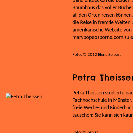
Band entdecken die beiden G
Baumhaus das voller Bücher i
all den Orten reisen können,
die Reise in fremde Welten 
amerikanische Website von 
marypopeosborne.com zu er
Foto: © 2012 Elena Seibert
Petra Theisse
Petra Theissen studierte na
Fachhochschule in Münster. S
freie Werbe- und Kinderbuch
tauschen: Sie kann sich kau
Foto: © privat