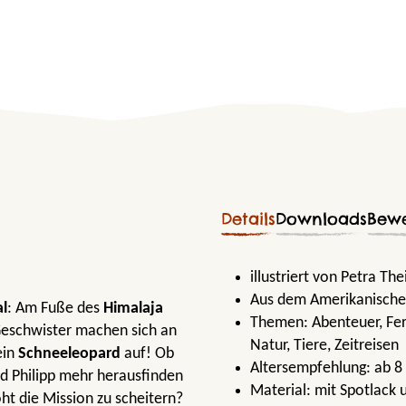
Details
Downloads
Bew
illustriert von Petra The
Aus dem Amerikanische
l
: Am Fuße des
Himalaja
Themen:
Abenteuer
, Fe
 Geschwister machen sich an
Natur
, Tiere
, Zeitreisen
ein
Schneeleopard
auf! Ob
Altersempfehlung:
ab 8
d Philipp mehr herausfinden
Material:
mit Spotlack 
ht die Mission zu scheitern?