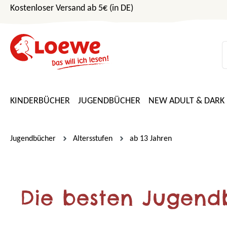
Kostenloser Versand ab 5€ (in DE)
m Hauptinhalt springen
Zur Suche springen
Zur Hauptnavigation springen
KINDERBÜCHER
JUGENDBÜCHER
NEW ADULT & DARK
Jugendbücher
Altersstufen
ab 13 Jahren
Die besten Jugend