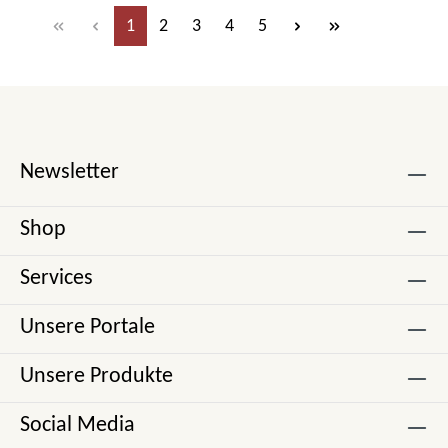
Seite
Seite
Seite
Seite
Seite
1
2
3
4
5
Newsletter
Shop
Services
Unsere Portale
Unsere Produkte
Social Media