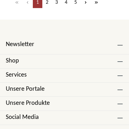
Seite
Seite
Seite
Seite
Seite
1
2
3
4
5
Newsletter
Shop
Services
Unsere Portale
Unsere Produkte
Social Media