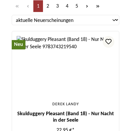
Seite
Seite
Seite
Seite
Seite
1
2
3
4
5
Neu
DEREK LANDY
Skulduggery Pleasant (Band 18) - Nur Nacht
in der Seele
22,95 €*