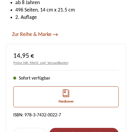
ab 8 Jahren
496 Seiten, 14 cm x 21.5 cm
2. Auflage
Zur Reihe & Marke
Regulärer Preis:
14,95 €
Preise inkl. MwSt. zzgl. Versandkosten
Sofort verfügbar
Hardcover
ISBN: 978-3-7432-0022-7
Produkt Anzahl: Gib den gewünschten Wert e