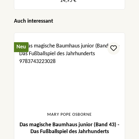
14,95 €*
Produktgalerie überspringen
Auch interessant
Neu
MARY POPE OSBORNE
Das magische Baumhaus junior (Band 43) -
Das Fußballspiel des Jahrhunderts