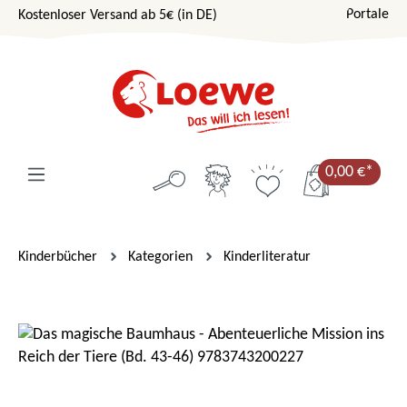
Portale
Kostenloser Versand ab 5€ (in DE)
Zum Hauptinhalt springen
0,00 €*
Kinderbücher
Kategorien
Kinderliteratur
Bildergalerie überspringen