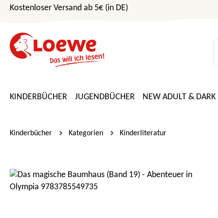
Kostenloser Versand ab 5€ (in DE)
m Hauptinhalt springen
Zur Suche springen
Zur Hauptnavigation springen
KINDERBÜCHER
JUGENDBÜCHER
NEW ADULT & DARK
Kinderbücher
Kategorien
Kinderliteratur
Bildergalerie überspringen