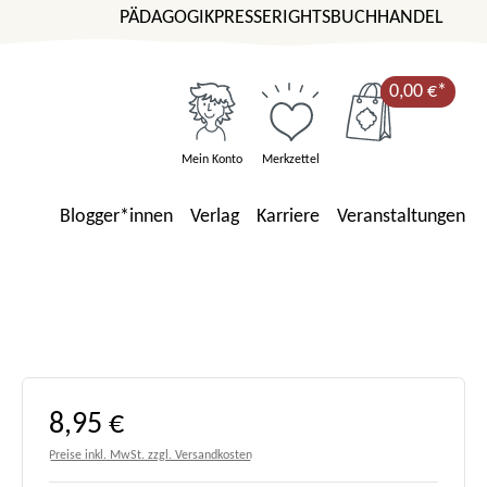
PÄDAGOGIK
PRESSE
RIGHTS
BUCHHANDEL
0,00 €*
Mein Konto
Merkzettel
Blogger*innen
Verlag
Karriere
Veranstaltungen
Regulärer Preis:
8,95 €
Preise inkl. MwSt. zzgl. Versandkosten