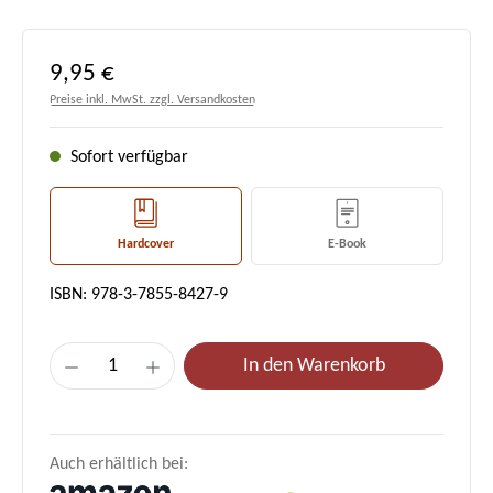
Regulärer Preis:
9,95 €
Preise inkl. MwSt. zzgl. Versandkosten
Sofort verfügbar
Hardcover
E-Book
ISBN: 978-3-7855-8427-9
Produkt Anzahl: Gib den gewünschten Wert e
In den Warenkorb
Auch erhältlich bei: