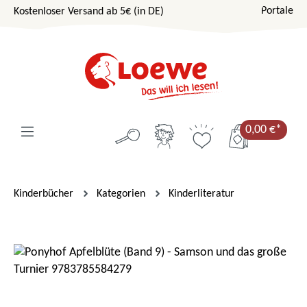
Portale
Kostenloser Versand ab 5€ (in DE)
Zum Hauptinhalt springen
0,00 €*
Kinderbücher
Kategorien
Kinderliteratur
Bildergalerie überspringen