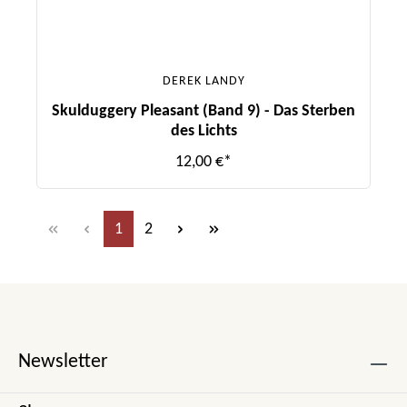
DEREK LANDY
Skulduggery Pleasant (Band 9) - Das Sterben
des Lichts
12,00 €*
Seite
Seite
1
2
Newsletter