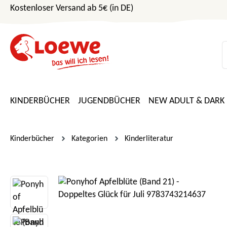
Kostenloser Versand ab 5€ (in DE)
m Hauptinhalt springen
Zur Suche springen
Zur Hauptnavigation springen
KINDERBÜCHER
JUGENDBÜCHER
NEW ADULT & DARK
Kinderbücher
Kategorien
Kinderliteratur
Bildergalerie überspringen