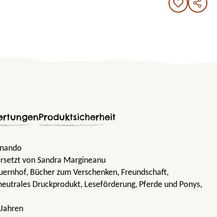
ertungen
Produktsicherheit
ernando
rsetzt von Sandra Margineanu
auernhof
, Bücher zum Verschenken
, Freundschaft
,
neutrales Druckprodukt
, Leseförderung
, Pferde und Ponys
,
 Jahren