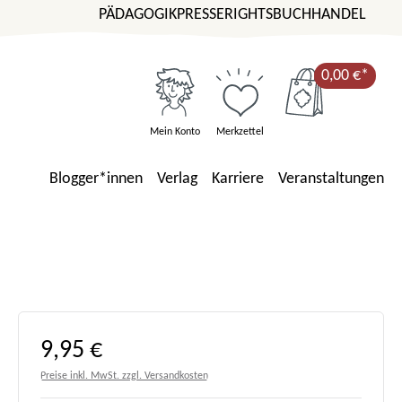
PÄDAGOGIK
PRESSE
RIGHTS
BUCHHANDEL
0,00 €*
Mein Konto
Merkzettel
Blogger*innen
Verlag
Karriere
Veranstaltungen
Regulärer Preis:
9,95 €
Preise inkl. MwSt. zzgl. Versandkosten