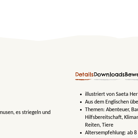
Details
Downloads
Bew
illustriert von Saeta H
Aus dem Englischen übe
Themen:
Abenteuer
, B
musen, es striegeln und
Hilfsbereitschaft
, Klima
Reiten
, Tiere
Altersempfehlung:
ab 8