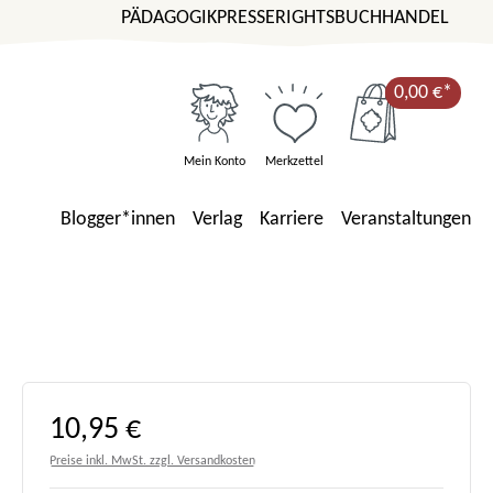
PÄDAGOGIK
PRESSE
RIGHTS
BUCHHANDEL
0,00 €*
Mein Konto
Merkzettel
Blogger*innen
Verlag
Karriere
Veranstaltungen
Regulärer Preis:
10,95 €
Preise inkl. MwSt. zzgl. Versandkosten