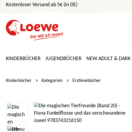
Kostenloser Versand ab 5€ (in DE)
m Hauptinhalt springen
Zur Suche springen
Zur Hauptnavigation springen
KINDERBÜCHER
JUGENDBÜCHER
NEW ADULT & DARK
Kinderbücher
Kategorien
Erstlesebücher
Bildergalerie überspringen