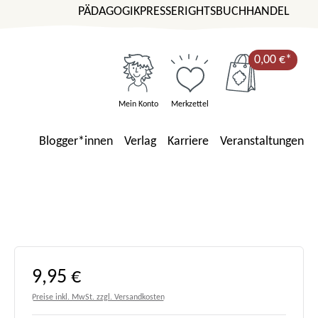
PÄDAGOGIK
PRESSE
RIGHTS
BUCHHANDEL
0,00 €*
Mein Konto
Merkzettel
Blogger*innen
Verlag
Karriere
Veranstaltungen
Regulärer Preis:
9,95 €
Preise inkl. MwSt. zzgl. Versandkosten