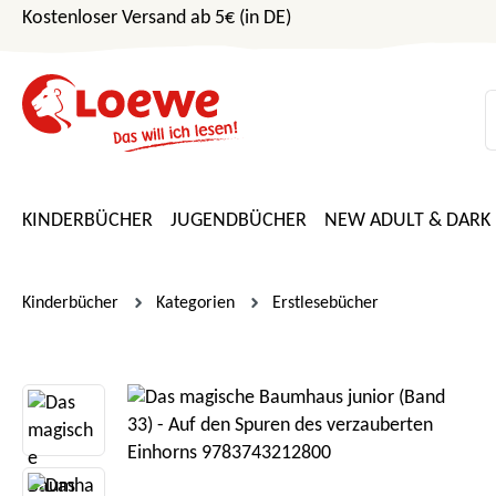
Kostenloser Versand ab 5€ (in DE)
m Hauptinhalt springen
Zur Suche springen
Zur Hauptnavigation springen
KINDERBÜCHER
JUGENDBÜCHER
NEW ADULT & DARK
Kinderbücher
Kategorien
Erstlesebücher
Bildergalerie überspringen