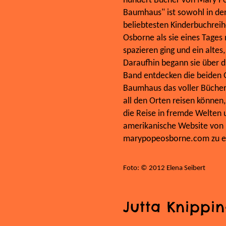
hundert Bücher von Mary P
Baumhaus" ist sowohl in den
beliebtesten Kinderbuchrei
Osborne als sie eines Tage
spazieren ging und ein alte
Daraufhin begann sie über d
Band entdecken die beiden G
Baumhaus das voller Bücher i
all den Orten reisen können,
die Reise in fremde Welten 
amerikanische Website von 
marypopeosborne.com zu er
Foto: © 2012 Elena Seibert
Jutta Knippi