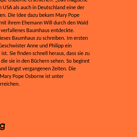
ope Osborne erschienen. „Das magische
 USA als auch in Deutschland eine der
hen. Die Idee dazu bekam Mary Pope
s mit ihrem Ehemann Will durch den Wald
s, verfallenes Baumhaus entdeckte.
ieses Baumhaus zu schreiben. Im ersten
eschwister Anne und Philipp ein
st. Sie finden schnell heraus, dass sie zu
 die sie in den Büchern sehen. So beginnt
und längst vergangenen Zeiten. Die
Mary Pope Osborne ist unter
reichen.
ng