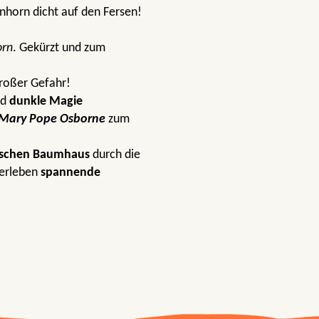
inhorn dicht auf den Fersen!
orn
. Gekürzt und zum
roßer Gefahr!
nd
dunkle Magie
Mary Pope Osborne
zum
schen Baumhaus
durch die
erleben
spannende