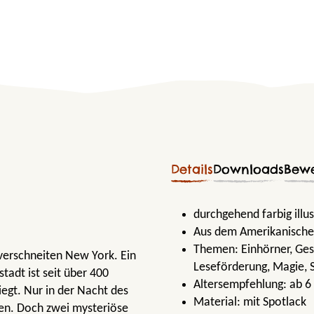
Details
Downloads
Bew
durchgehend farbig illus
Aus dem Amerikanische
Themen:
Einhörner
, Ge
erschneiten New York. Ein
Leseförderung
, Magie
, 
tadt ist seit über 400
Altersempfehlung:
ab 6
iegt. Nur in der Nacht des
Material:
mit Spotlack
en. Doch zwei mysteriöse