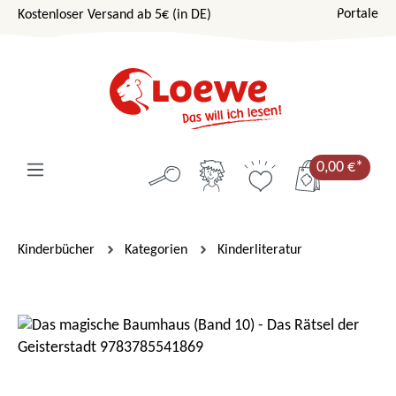
Portale
Kostenloser Versand ab 5€ (in DE)
Zum Hauptinhalt springen
0,00 €*
Kinderbücher
Kategorien
Kinderliteratur
Bildergalerie überspringen