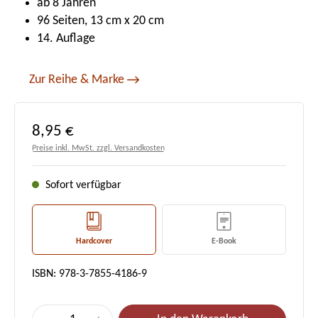
ab 8 Jahren
96 Seiten, 13 cm x 20 cm
14. Auflage
Zur Reihe & Marke
Regulärer Preis:
8,95 €
Preise inkl. MwSt. zzgl. Versandkosten
Sofort verfügbar
Hardcover
E-Book
ISBN: 978-3-7855-4186-9
Produkt Anzahl: Gib den gewünschten Wert e