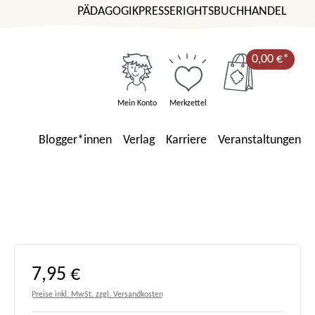
PÄDAGOGIK
PRESSE
RIGHTS
BUCHHANDEL
0,00 €*
Mein Konto
Merkzettel
Blogger*innen
Verlag
Karriere
Veranstaltungen
Regulärer Preis:
7,95 €
Preise inkl. MwSt. zzgl. Versandkosten