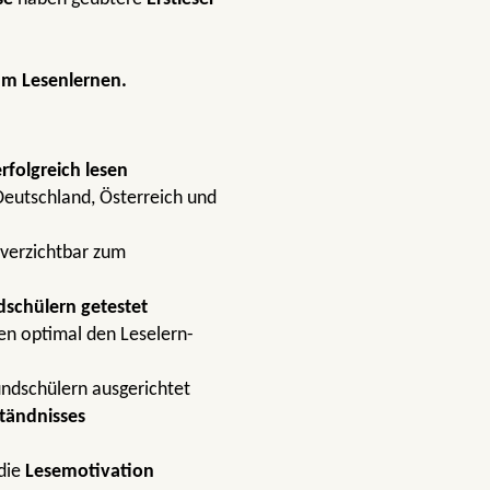
um Lesenlernen.
erfolgreich lesen
 Deutschland, Österreich und
verzichtbar zum
schülern getestet
en optimal den Leselern-
ndschülern ausgerichtet
tändnisses
die
Lesemotivation