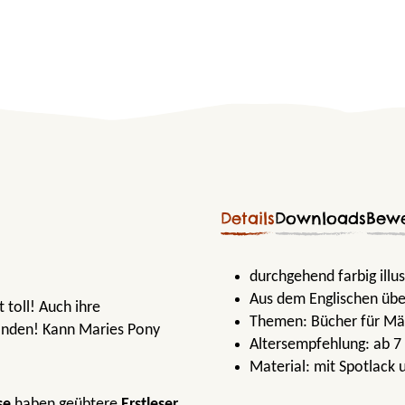
Details
Downloads
Bew
durchgehend farbig illus
Aus dem Englischen übe
 toll! Auch ihre
Themen:
Bücher für M
finden! Kann Maries Pony
Altersempfehlung:
ab 7
Material:
mit Spotlack 
se
haben geübtere
Erstleser