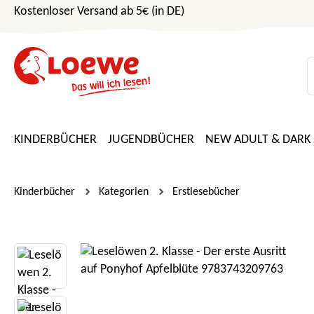
Kostenloser Versand ab 5€ (in DE)
m Hauptinhalt springen
Zur Suche springen
Zur Hauptnavigation springen
KINDERBÜCHER
JUGENDBÜCHER
NEW ADULT & DARK
Kinderbücher
Kategorien
Erstlesebücher
Bildergalerie überspringen