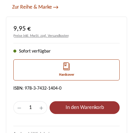
Zur Reihe & Marke
Regulärer Preis:
9,95 €
Preise inkl. MwSt. zzgl. Versandkosten
Sofort verfügbar
Hardcover
ISBN: 978-3-7432-1404-0
Produkt Anzahl: Gib den gewünschten Wert e
In den Warenkorb