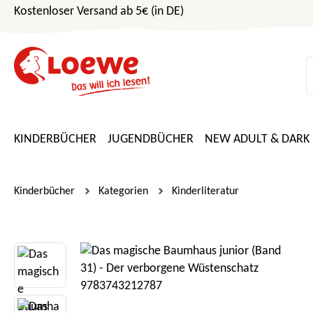
Kostenloser Versand ab 5€ (in DE)
m Hauptinhalt springen
Zur Suche springen
Zur Hauptnavigation springen
KINDERBÜCHER
JUGENDBÜCHER
NEW ADULT & DARK
Kinderbücher
Kategorien
Kinderliteratur
Bildergalerie überspringen