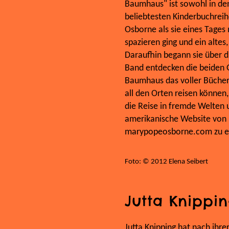
Baumhaus" ist sowohl in den
beliebtesten Kinderbuchrei
Osborne als sie eines Tage
spazieren ging und ein alte
Daraufhin begann sie über d
Band entdecken die beiden G
Baumhaus das voller Bücher i
all den Orten reisen können,
die Reise in fremde Welten 
amerikanische Website von 
marypopeosborne.com zu er
Foto: © 2012 Elena Seibert
Jutta Knippi
Jutta Knipping hat nach ihre