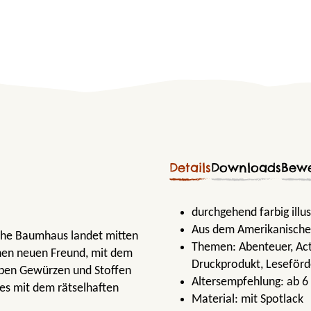
Details
Downloads
Bew
durchgehend farbig illus
Aus dem Amerikanische
che Baumhaus landet mitten
Themen:
Abenteuer
, Ac
inen neuen Freund, mit dem
Druckprodukt
, Leseför
eben Gewürzen und Stoffen
Altersempfehlung:
ab 6
 es mit dem rätselhaften
Material:
mit Spotlack