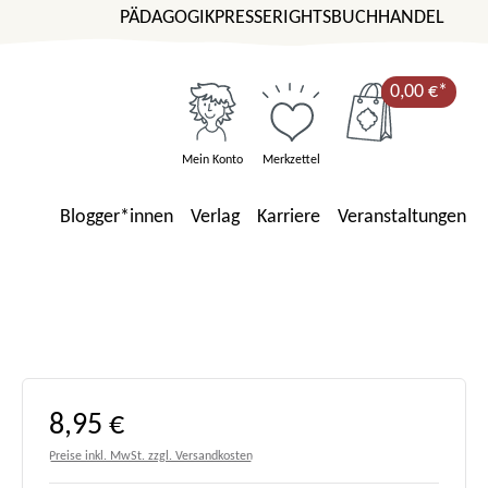
PÄDAGOGIK
PRESSE
RIGHTS
BUCHHANDEL
0,00 €*
Mein Konto
Merkzettel
Blogger*innen
Verlag
Karriere
Veranstaltungen
Regulärer Preis:
8,95 €
Preise inkl. MwSt. zzgl. Versandkosten