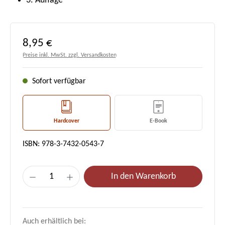
3. Auflage
Regulärer Preis:
8,95 €
Preise inkl. MwSt. zzgl. Versandkosten
Sofort verfügbar
Hardcover
E-Book
ISBN: 978-3-7432-0543-7
Produkt Anzahl: Gib den gewünschten Wert e
In den Warenkorb
Auch erhältlich bei: