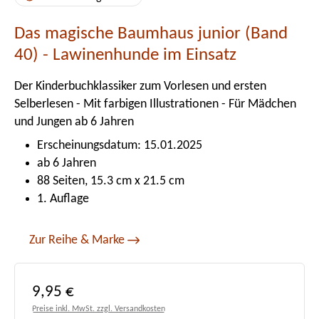
Das magische Baumhaus junior (Band
40) - Lawinenhunde im Einsatz
Der Kinderbuchklassiker zum Vorlesen und ersten
Selberlesen - Mit farbigen Illustrationen - Für Mädchen
und Jungen ab 6 Jahren
Erscheinungsdatum: 15.01.2025
ab 6 Jahren
88 Seiten, 15.3 cm x 21.5 cm
1. Auflage
Zur Reihe & Marke
Regulärer Preis:
9,95 €
Preise inkl. MwSt. zzgl. Versandkosten