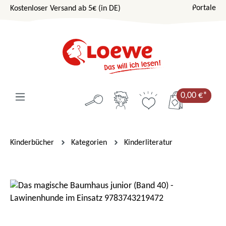
Portale
Kostenloser Versand ab 5€ (in DE)
Zum Hauptinhalt springen
0,00 €*
Kinderbücher
Kategorien
Kinderliteratur
Bildergalerie überspringen