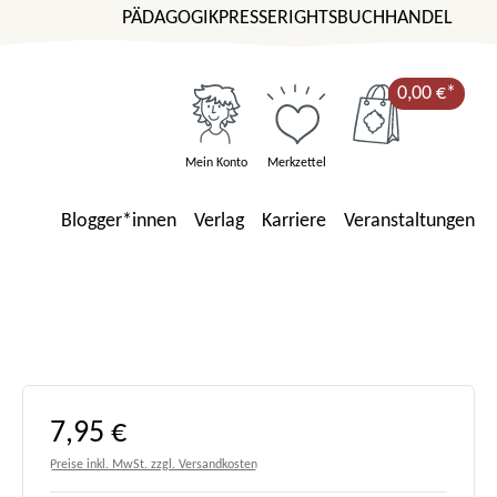
PÄDAGOGIK
PRESSE
RIGHTS
BUCHHANDEL
0,00 €*
Mein Konto
Merkzettel
Blogger*innen
Verlag
Karriere
Veranstaltungen
Regulärer Preis:
7,95 €
Preise inkl. MwSt. zzgl. Versandkosten