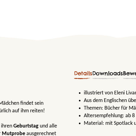
Details
Downloads
Bew
illustriert von Eleni Liva
Aus dem Englischen übe
ädchen findet sein
Themen:
Bücher für M
rlich auf ihm reiten!
Altersempfehlung:
ab 8
Material:
mit Spotlack 
t ihren
Geburtstag
und alle
r
Mutprobe
ausgerechnet