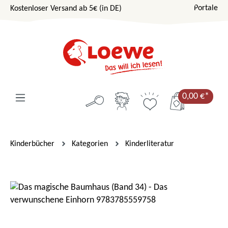
Portale
Kostenloser Versand ab 5€ (in DE)
Zum Hauptinhalt springen
0,00 €*
Kinderbücher
Kategorien
Kinderliteratur
Bildergalerie überspringen