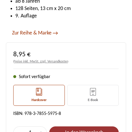
ab 8 Jahren
128 Seiten, 13 cm x 20 cm
9. Auflage
Zur Reihe & Marke
Regulärer Preis:
8,95 €
Preise inkl. MwSt. zzgl. Versandkosten
Sofort verfügbar
Hardcover
E-Book
ISBN: 978-3-7855-5975-8
Produkt Anzahl: Gib den gewünschten Wert e