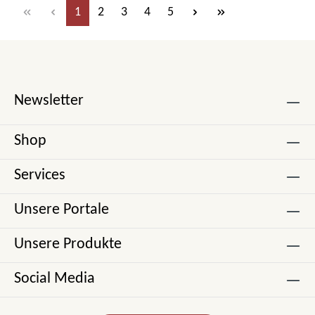
Seite
Seite
Seite
Seite
Seite
1
2
3
4
5
Newsletter
Shop
Services
Unsere Portale
Unsere Produkte
Social Media