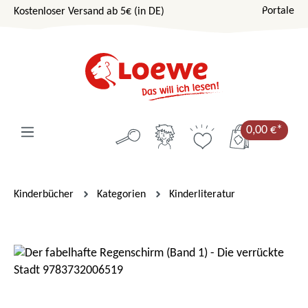
Portale
Kostenloser Versand ab 5€ (in DE)
Zum Hauptinhalt springen
0,00 €*
Kinderbücher
Kategorien
Kinderliteratur
Bildergalerie überspringen