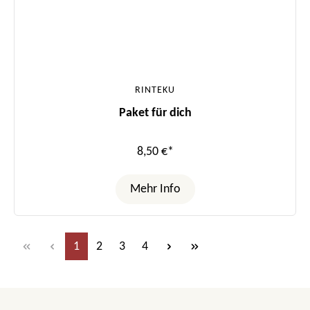
RINTEKU
Paket für dich
8,50 €*
Mehr Info
Seite
Seite
Seite
Seite
1
2
3
4