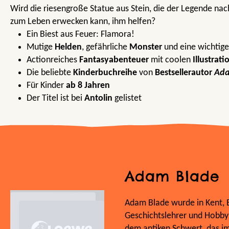
Wird die riesengroße Statue aus Stein, die der Legende nac
zum Leben erwecken kann, ihm helfen?
Ein Biest aus Feuer: Flamora!
Mutige
Helden
, gefährliche
Monster
und eine wichtige
Actionreiches
Fantasyabenteuer
mit coolen
Illustrat
Die beliebte
Kinderbuchreihe
von
Bestsellerautor
Ada
Für Kinder
ab 8 Jahren
Der Titel ist bei
Antolin
gelistet
Adam Blade
Adam Blade wurde in Kent, E
Geschichtslehrer und Hobbyk
dem antiken Schwert, das im