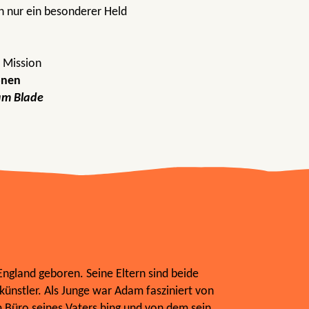
h nur ein besonderer Held
 Mission
ionen
m Blade
ngland geboren. Seine Eltern sind beide
ünstler. Als Junge war Adam fasziniert von
 Büro seines Vaters hing und von dem sein