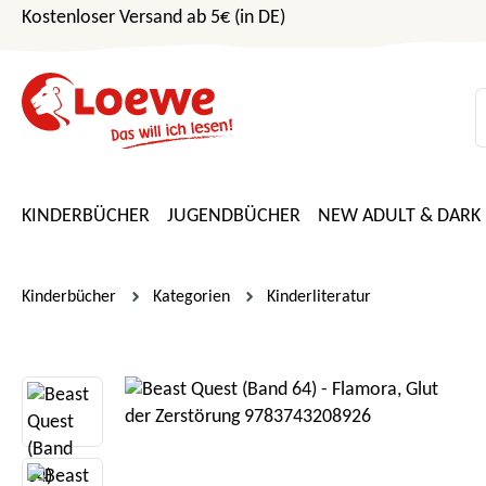
Kostenloser Versand ab 5€ (in DE)
m Hauptinhalt springen
Zur Suche springen
Zur Hauptnavigation springen
KINDERBÜCHER
JUGENDBÜCHER
NEW ADULT & DARK
Kinderbücher
Kategorien
Kinderliteratur
Bildergalerie überspringen