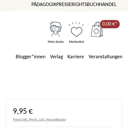
PÄDAGOGIK
PRESSE
RIGHTS
BUCHHANDEL
0,00 €*
Mein Konto
Merkzettel
Blogger*innen
Verlag
Karriere
Veranstaltungen
Regulärer Preis:
9,95 €
Preise inkl. MwSt. zzgl. Versandkosten