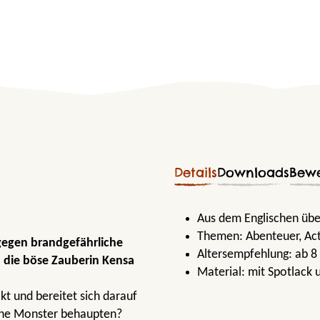
Details
Downloads
Bew
Aus dem Englischen übe
Themen:
Abenteuer
, Ac
 gegen brandgefährliche
Altersempfehlung:
ab 8
h die böse Zauberin Kensa
Material:
mit Spotlack 
kt und bereitet sich darauf
iche Monster behaupten?