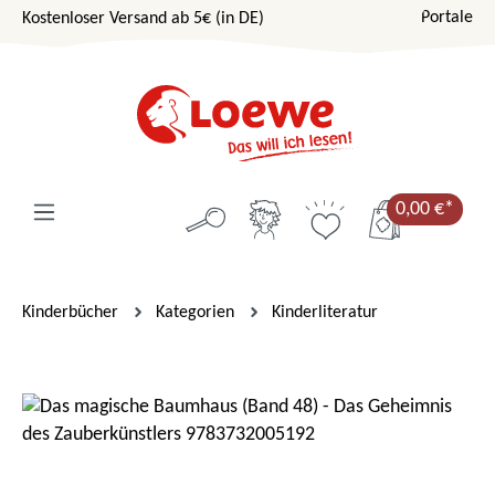
Portale
Kostenloser Versand ab 5€ (in DE)
Zum Hauptinhalt springen
0,00 €*
Kinderbücher
Kategorien
Kinderliteratur
Bildergalerie überspringen