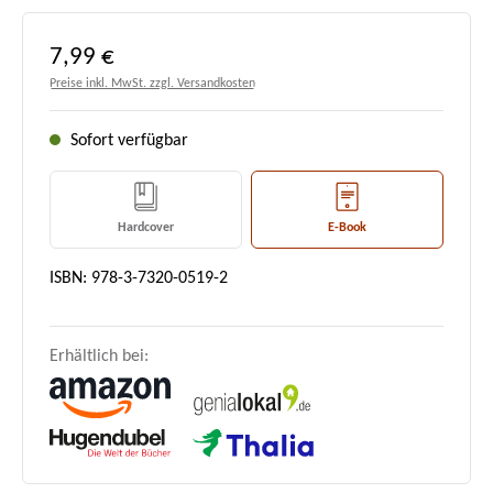
Regulärer Preis:
7,99 €
Preise inkl. MwSt. zzgl. Versandkosten
Sofort verfügbar
Hardcover
E-Book
ISBN: 978-3-7320-0519-2
Erhältlich bei: