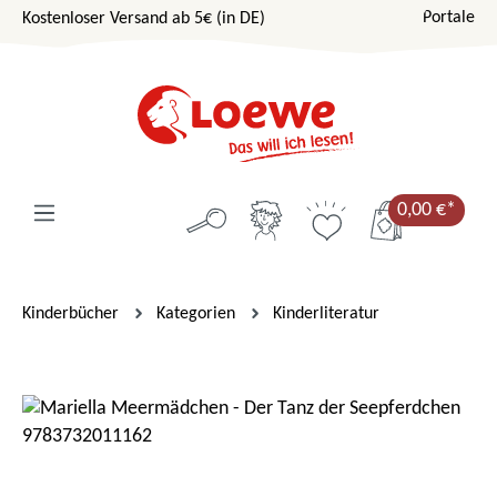
Portale
Kostenloser Versand ab 5€ (in DE)
Zum Hauptinhalt springen
0,00 €*
Kinderbücher
Kategorien
Kinderliteratur
Bildergalerie überspringen