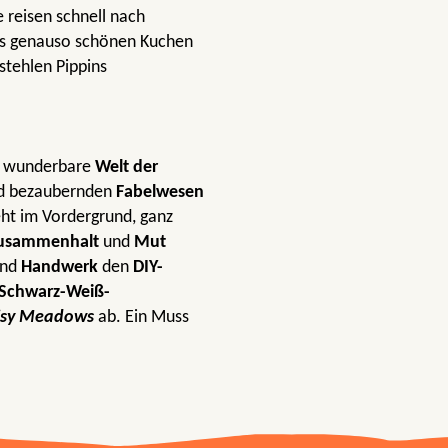
e reisen schnell nach
ns genauso schönen Kuchen
stehlen Pippins
e wunderbare
Welt der
nd bezaubernden
Fabelwesen
ht im Vordergrund, ganz
usammenhalt
und
Mut
nd
Handwerk
den
DIY-
Schwarz-Weiß-
isy Meadows
ab. Ein Muss