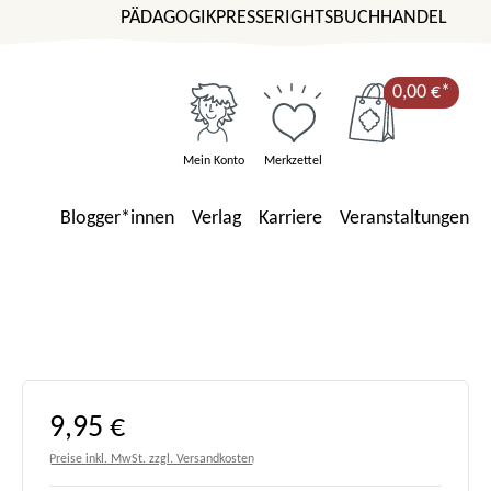
PÄDAGOGIK
PRESSE
RIGHTS
BUCHHANDEL
0,00 €*
Mein Konto
Merkzettel
Blogger*innen
Verlag
Karriere
Veranstaltungen
Regulärer Preis:
9,95 €
Preise inkl. MwSt. zzgl. Versandkosten