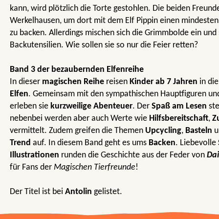
kann, wird plötzlich die Torte gestohlen. Die beiden Freund
Werkelhausen, um dort mit dem Elf Pippin einen mindeste
zu backen. Allerdings mischen sich die Grimmbolde ein und 
Backutensilien. Wie sollen sie so nur die Feier retten?
Band 3 der bezaubernden Elfenreihe
In dieser
magischen Reihe
reisen
Kinder ab 7 Jahren
in di
Elfen
. Gemeinsam mit den sympathischen Hauptfiguren u
erleben sie
kurzweilige Abenteuer
. Der
Spaß am Lesen
ste
nebenbei werden aber auch Werte wie
Hilfsbereitschaft
,
Z
vermittelt. Zudem greifen die Themen
Upcycling
,
Basteln
u
Trend
auf. In diesem Band geht es ums
Backen
. Liebevolle
Illustrationen
runden die Geschichte aus der Feder von
Da
für Fans der
Magischen Tierfreunde
!
Der Titel ist bei
Antolin
gelistet.