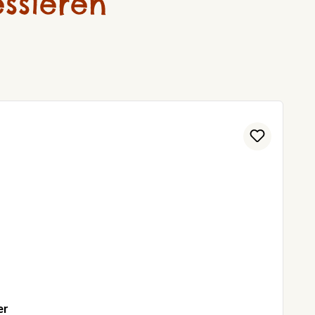
ssieren
er