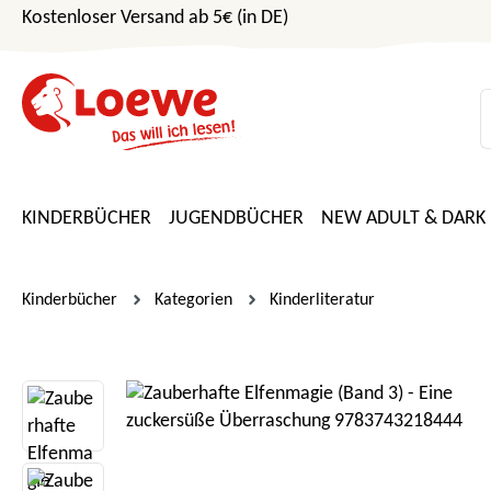
Kostenloser Versand ab 5€ (in DE)
m Hauptinhalt springen
Zur Suche springen
Zur Hauptnavigation springen
KINDERBÜCHER
JUGENDBÜCHER
NEW ADULT & DARK
Kinderbücher
Kategorien
Kinderliteratur
Bildergalerie überspringen