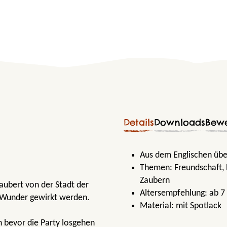
Details
Downloads
Bew
Aus dem Englischen über
Themen:
Freundschaft
,
Zaubern
aubert von der Stadt der
Altersempfehlung:
ab 7
d Wunder gewirkt werden.
Material:
mit Spotlack
 bevor die Party losgehen