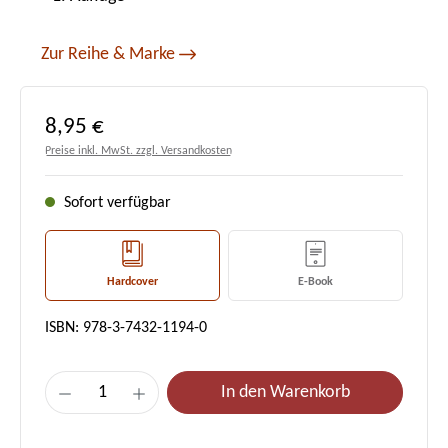
Zur Reihe & Marke
Regulärer Preis:
8,95 €
Preise inkl. MwSt. zzgl. Versandkosten
Sofort verfügbar
Hardcover
E-Book
ISBN: 978-3-7432-1194-0
Produkt Anzahl: Gib den gewünschten Wert e
In den Warenkorb