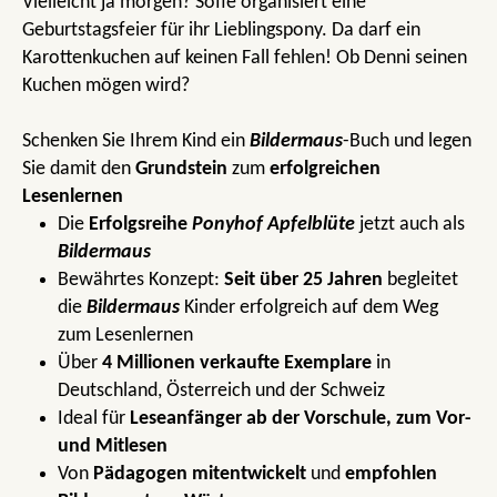
Vielleicht ja morgen? Sofie organisiert eine
Geburtstagsfeier für ihr Lieblingspony. Da darf ein
Karottenkuchen auf keinen Fall fehlen! Ob Denni seinen
Kuchen mögen wird?
Schenken Sie Ihrem Kind ein
Bildermaus
-Buch und legen
Sie damit den
Grundstein
zum
erfolgreichen
Lesenlernen
Die
Erfolgsreihe
Ponyhof Apfelblüte
jetzt auch als
Bildermaus
Bewährtes Konzept:
Seit über 25 Jahren
begleitet
die
Bildermaus
Kinder erfolgreich auf dem Weg
zum Lesenlernen
Über
4 Millionen verkaufte Exemplare
in
Deutschland, Österreich und der Schweiz
Ideal für
Leseanfänger ab der Vorschule, zum Vor-
und Mitlesen
Von
Pädagogen mitentwickelt
und
empfohlen