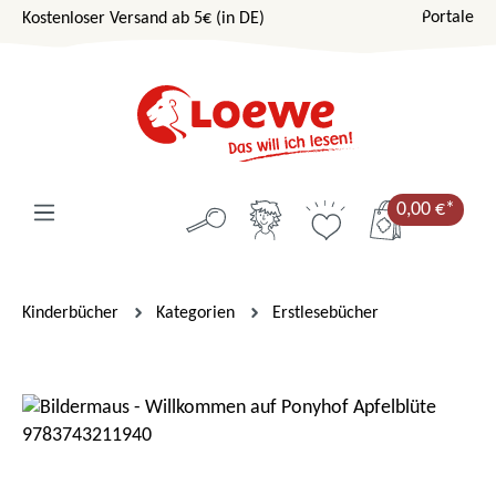
Portale
Kostenloser Versand ab 5€ (in DE)
Zum Hauptinhalt springen
0,00 €*
Kinderbücher
Kategorien
Erstlesebücher
Bildergalerie überspringen