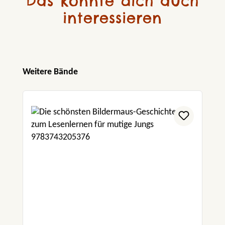
Das könnte dich auch
interessieren
Produktgalerie überspringen
Weitere Bände