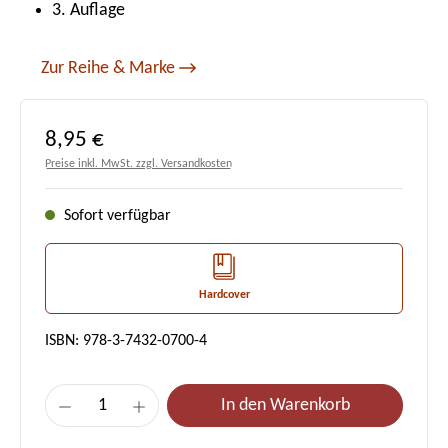
3. Auflage
Zur Reihe & Marke
Regulärer Preis:
8,95 €
Preise inkl. MwSt. zzgl. Versandkosten
Sofort verfügbar
Hardcover
ISBN: 978-3-7432-0700-4
Produkt Anzahl: Gib den gewünschten Wert e
In den Warenkorb