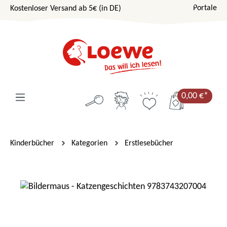
Portale
Kostenloser Versand ab 5€ (in DE)
Zum Hauptinhalt springen
0,00 €*
Kinderbücher
Kategorien
Erstlesebücher
Bildergalerie überspringen