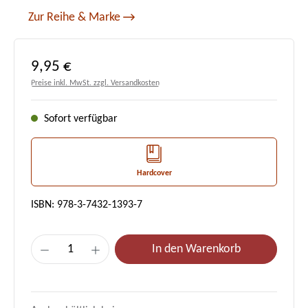
Zur Reihe & Marke
Regulärer Preis:
9,95 €
Preise inkl. MwSt. zzgl. Versandkosten
Sofort verfügbar
Hardcover
ISBN: 978-3-7432-1393-7
Produkt Anzahl: Gib den gewünschten Wert e
In den Warenkorb