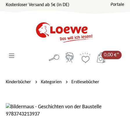
Portale
Kostenloser Versand ab 5€ (in DE)
Zum Hauptinhalt springen
0,00 €*
Kinderbücher
Kategorien
Erstlesebücher
Bildergalerie überspringen