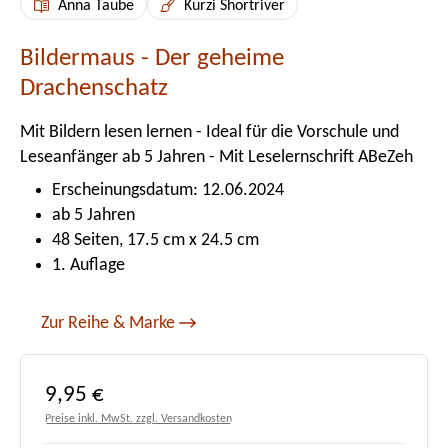
Anna Taube
Kurzi Shortriver
Bildermaus - Der geheime
Drachenschatz
Mit Bildern lesen lernen - Ideal für die Vorschule und
Leseanfänger ab 5 Jahren - Mit Leselernschrift ABeZeh
Erscheinungsdatum: 12.06.2024
ab 5 Jahren
48 Seiten, 17.5 cm x 24.5 cm
1. Auflage
Zur Reihe & Marke
Regulärer Preis:
9,95 €
Preise inkl. MwSt. zzgl. Versandkosten