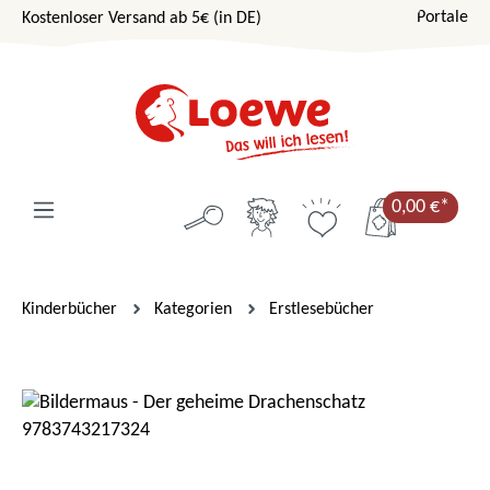
Portale
Kostenloser Versand ab 5€ (in DE)
Zum Hauptinhalt springen
0,00 €*
Kinderbücher
Kategorien
Erstlesebücher
Bildergalerie überspringen