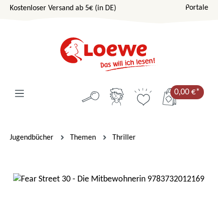
Portale
Kostenloser Versand ab 5€ (in DE)
Zum Hauptinhalt springen
0,00 €*
Jugendbücher
Themen
Thriller
Bildergalerie überspringen