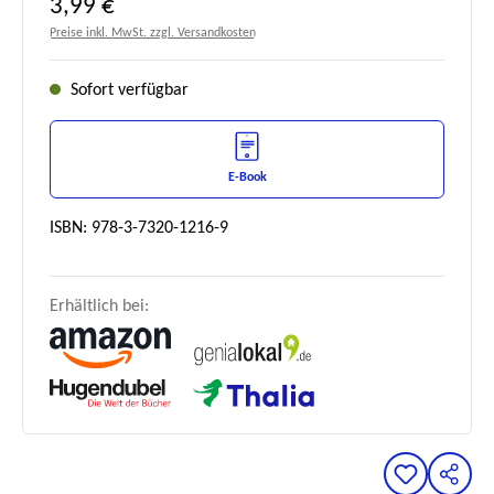
Regulärer Preis:
3,99 €
Preise inkl. MwSt. zzgl. Versandkosten
Sofort verfügbar
E-Book
ISBN: 978-3-7320-1216-9
Erhältlich bei: