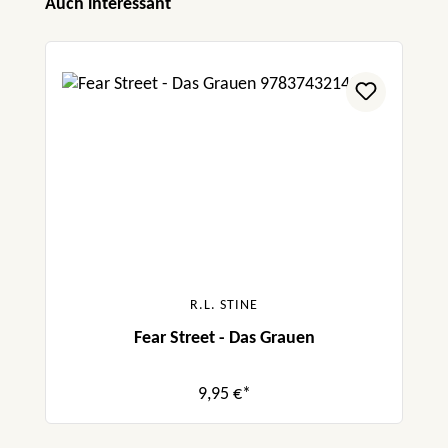
Produktgalerie überspringen
Auch interessant
R.L. STINE
Fear Street - Das Grauen
9,95 €*