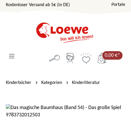
Portale
Kostenloser Versand ab 5€ (in DE)
Zum Hauptinhalt springen
0,00 €*
Kinderbücher
Kategorien
Kinderliteratur
Bildergalerie überspringen