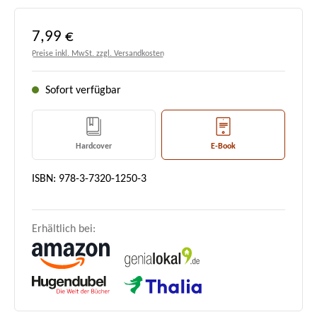
Regulärer Preis:
7,99 €
Preise inkl. MwSt. zzgl. Versandkosten
Sofort verfügbar
Hardcover
E-Book
ISBN: 978-3-7320-1250-3
Erhältlich bei: