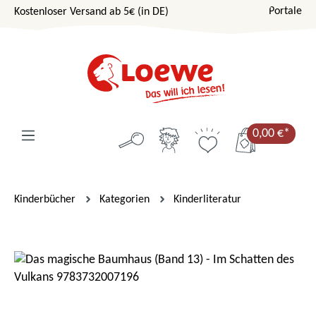
Portale
Kostenloser Versand ab 5€ (in DE)
Zum Hauptinhalt springen
0,00 €*
Kinderbücher
Kategorien
Kinderliteratur
Bildergalerie überspringen