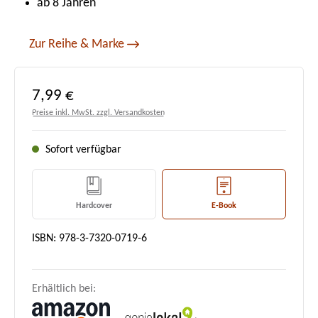
ab 8 Jahren
Zur Reihe & Marke
Regulärer Preis:
7,99 €
Preise inkl. MwSt. zzgl. Versandkosten
Sofort verfügbar
Hardcover
E-Book
ISBN: 978-3-7320-0719-6
Erhältlich bei: