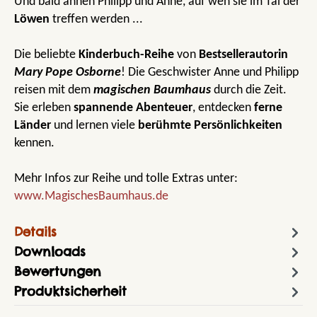
Und bald ahnen Philipp und Anne, auf wen sie im Tal der
Löwen
treffen werden ...
Die beliebte
Kinderbuch-Reihe
von
Bestsellerautorin
Mary Pope Osborne
! Die Geschwister Anne und Philipp
reisen mit dem
magischen Baumhaus
durch die Zeit.
Sie erleben
spannende Abenteuer
, entdecken
ferne
Länder
und lernen viele
berühmte Persönlichkeiten
kennen.
Mehr Infos zur Reihe und tolle Extras unter:
www.MagischesBaumhaus.de
Details
Downloads
Bewertungen
Produktsicherheit