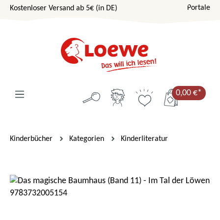
Portale
Kostenloser Versand ab 5€ (in DE)
Zum Hauptinhalt springen
0,00 €*
Kinderbücher
Kategorien
Kinderliteratur
Bildergalerie überspringen