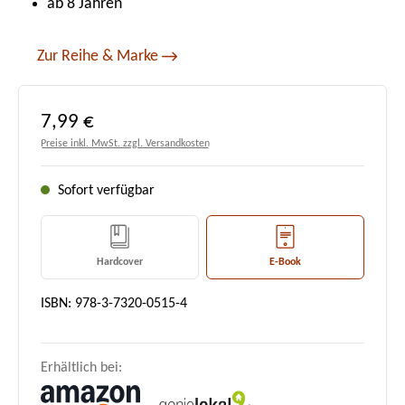
ab 8 Jahren
Zur Reihe & Marke
Regulärer Preis:
7,99 €
Preise inkl. MwSt. zzgl. Versandkosten
Sofort verfügbar
Hardcover
E-Book
ISBN: 978-3-7320-0515-4
Erhältlich bei: