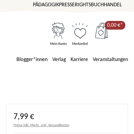
PÄDAGOGIK
PRESSE
RIGHTS
BUCHHANDEL
0,00 €*
Mein Konto
Merkzettel
Blogger*innen
Verlag
Karriere
Veranstaltungen
Regulärer Preis:
7,99 €
Preise inkl. MwSt. zzgl. Versandkosten