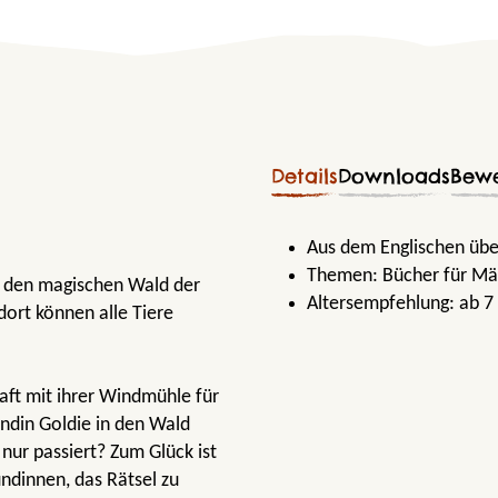
Details
Downloads
Bew
Aus dem Englischen übe
Themen:
Bücher für M
sie den magischen Wald der
Altersempfehlung:
ab 7
dort können alle Tiere
ft mit ihrer Windmühle für
undin Goldie in den Wald
 nur passiert? Zum Glück ist
ndinnen, das Rätsel zu