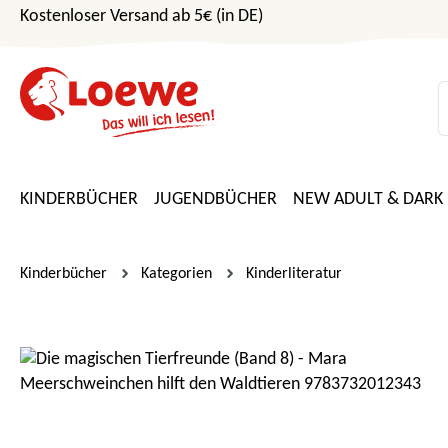
Kostenloser Versand ab 5€ (in DE)
m Hauptinhalt springen
Zur Suche springen
Zur Hauptnavigation springen
KINDERBÜCHER
JUGENDBÜCHER
NEW ADULT & DARK
Kinderbücher
Kategorien
Kinderliteratur
Bildergalerie überspringen