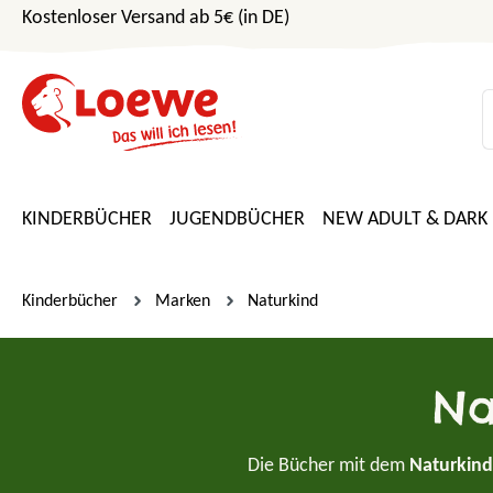
Kostenloser Versand ab 5€ (in DE)
m Hauptinhalt springen
Zur Suche springen
Zur Hauptnavigation springen
KINDERBÜCHER
JUGENDBÜCHER
NEW ADULT & DARK
Kinderbücher
Marken
Naturkind
Na
Die Bücher mit dem
Naturkind