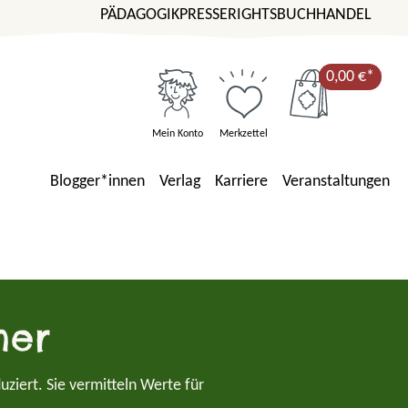
PÄDAGOGIK
PRESSE
RIGHTS
BUCHHANDEL
0,00 €*
Mein Konto
Merkzettel
Blogger*innen
Verlag
Karriere
Veranstaltungen
her
uziert.
Sie vermitteln Werte für