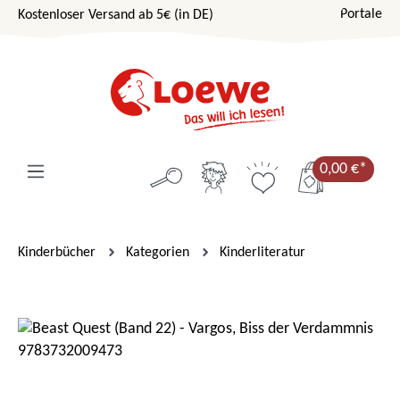
Portale
Kostenloser Versand ab 5€ (in DE)
Zum Hauptinhalt springen
0,00 €*
Kinderbücher
Kategorien
Kinderliteratur
Bildergalerie überspringen