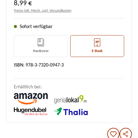
Regulärer Preis:
8,99 €
Preise inkl. MwSt. zzgl. Versandkosten
Sofort verfügbar
Hardcover
E-Book
ISBN: 978-3-7320-0947-3
Erhältlich bei: