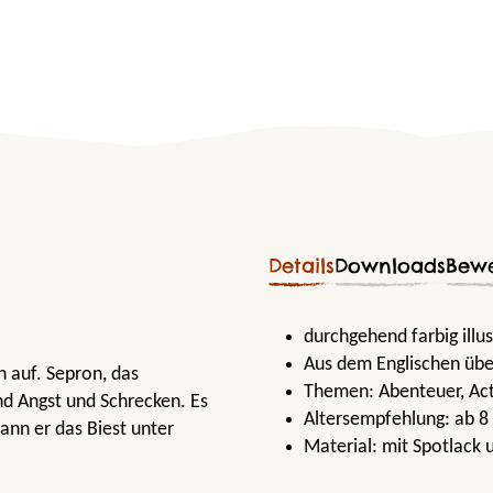
Details
Downloads
Bew
durchgehend farbig illus
Aus dem Englischen übe
h auf. Sepron, das
Themen:
Abenteuer
, Ac
d Angst und Schrecken. Es
Altersempfehlung:
ab 8
kann er das Biest unter
Material:
mit Spotlack 