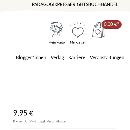
PÄDAGOGIK
PRESSE
RIGHTS
BUCHHANDEL
0,00 €*
Mein Konto
Merkzettel
Blogger*innen
Verlag
Karriere
Veranstaltungen
Regulärer Preis:
9,95 €
Preise inkl. MwSt. zzgl. Versandkosten