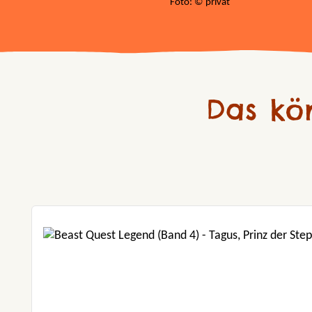
Foto: © privat
Das kö
Produktgalerie überspringen