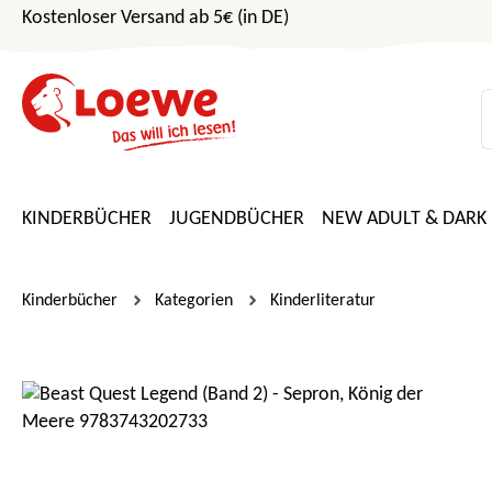
Kostenloser Versand ab 5€ (in DE)
m Hauptinhalt springen
Zur Suche springen
Zur Hauptnavigation springen
KINDERBÜCHER
JUGENDBÜCHER
NEW ADULT & DARK
Kinderbücher
Kategorien
Kinderliteratur
Bildergalerie überspringen