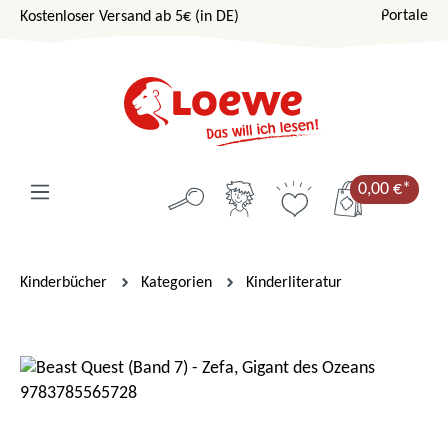
Portale
Kostenloser Versand ab 5€ (in DE)
Zum Hauptinhalt springen
0,00 €*
Kinderbücher
Kategorien
Kinderliteratur
Bildergalerie überspringen