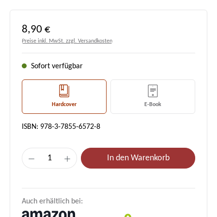
Regulärer Preis:
8,90 €
Preise inkl. MwSt. zzgl. Versandkosten
Sofort verfügbar
Hardcover
E-Book
ISBN: 978-3-7855-6572-8
Produkt Anzahl: Gib den gewünschten Wert e
In den Warenkorb
Auch erhältlich bei: