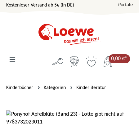
Portale
Kostenloser Versand ab 5€ (in DE)
Zum Hauptinhalt springen
0,00 €*
Kinderbücher
Kategorien
Kinderliteratur
Bildergalerie überspringen