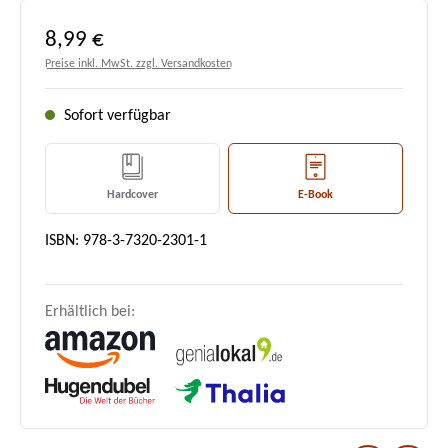
Regulärer Preis:
8,99 €
Preise inkl. MwSt. zzgl. Versandkosten
Sofort verfügbar
Hardcover
E-Book
ISBN: 978-3-7320-2301-1
Erhältlich bei: